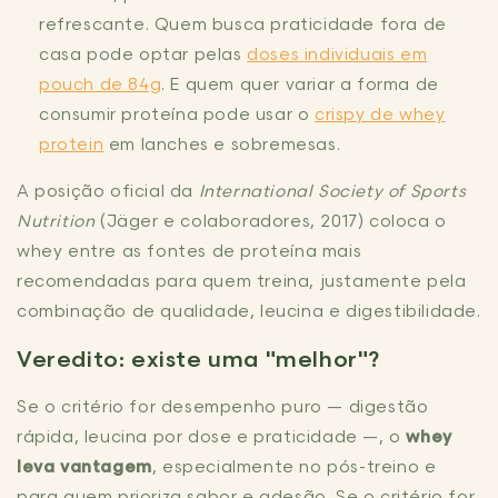
refrescante. Quem busca praticidade fora de
casa pode optar pelas
doses individuais em
pouch de 84g
. E quem quer variar a forma de
consumir proteína pode usar o
crispy de whey
protein
em lanches e sobremesas.
A posição oficial da
International Society of Sports
Nutrition
(Jäger e colaboradores, 2017) coloca o
whey entre as fontes de proteína mais
recomendadas para quem treina, justamente pela
combinação de qualidade, leucina e digestibilidade.
Veredito: existe uma "melhor"?
Se o critério for desempenho puro — digestão
rápida, leucina por dose e praticidade —, o
whey
leva vantagem
, especialmente no pós-treino e
para quem prioriza sabor e adesão. Se o critério for