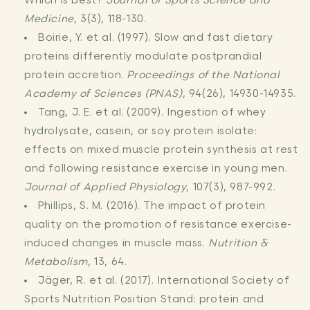
Which is best?
Journal of Sports Science and
Medicine
, 3(3), 118-130.
Boirie, Y. et al. (1997). Slow and fast dietary
proteins differently modulate postprandial
protein accretion.
Proceedings of the National
Academy of Sciences (PNAS)
, 94(26), 14930-14935.
Tang, J. E. et al. (2009). Ingestion of whey
hydrolysate, casein, or soy protein isolate:
effects on mixed muscle protein synthesis at rest
and following resistance exercise in young men.
Journal of Applied Physiology
, 107(3), 987-992.
Phillips, S. M. (2016). The impact of protein
quality on the promotion of resistance exercise-
induced changes in muscle mass.
Nutrition &
Metabolism
, 13, 64.
Jäger, R. et al. (2017). International Society of
Sports Nutrition Position Stand: protein and