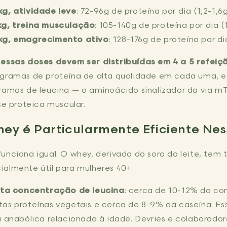
kg, atividade leve
: 72-96g de proteína por dia (1,2-1,6
kg, treina musculação
: 105-140g de proteína por dia (
 kg, emagrecimento ativo
: 128-176g de proteína por di
:
essas doses devem ser distribuídas em 4 a 5 refeiç
 gramas de proteína de alta qualidade em cada uma, 
gramas de leucina — o aminoácido sinalizador da via m
se proteica muscular.
ey é Particularmente Eficiente Nes
unciona igual. O whey, derivado do soro do leite, tem t
almente útil para mulheres 40+.
lta concentração de leucina
: cerca de 10-12% do co
as proteínas vegetais e cerca de 8-9% da caseína. Ess
a anabólica relacionada à idade. Devries e colaborado