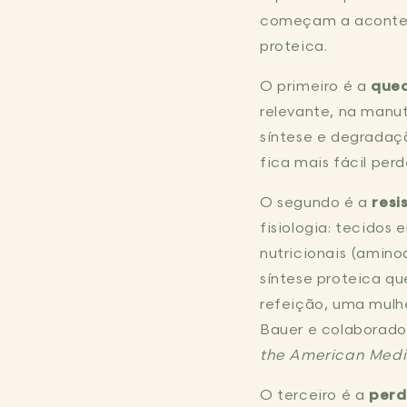
começam a acontec
proteica.
O primeiro é a
qued
relevante, na manut
síntese e degradaç
fica mais fácil per
O segundo é a
resi
fisiologia: tecidos
nutricionais (amino
síntese proteica q
refeição, uma mulh
Bauer e colaborado
the American Medic
O terceiro é a
perd