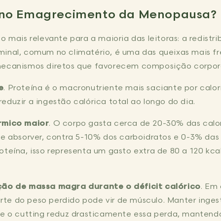
no Emagrecimento da Menopausa?
o mais relevante para a maioria das leitoras: a redistr
minal, comum no climatério, é uma das queixas mais fr
mecanismos diretos que favorecem composição corpora
e
. Proteína é o macronutriente mais saciante por calor
eduzir a ingestão calórica total ao longo do dia.
rmico maior
. O corpo gasta cerca de 20-30% das calor
 e absorver, contra 5-10% dos carboidratos e 0-3% da
oteína, isso representa um gasto extra de 80 a 120 kcal
ão de massa magra durante o déficit calórico
. Em
te do peso perdido pode vir de músculo. Manter inges
nte o cutting reduz drasticamente essa perda, manten