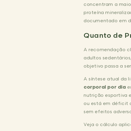
concentram a maior
proteína mineraliz
documentado em div
Quanto de P
A recomendação clás
adultos sedentários
objetivo passa a se
A síntese atual da 
corporal por dia
e
nutrição esportiva
ou está em déficit
sem efeitos adver
Veja o cálculo apli