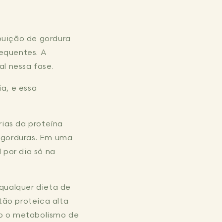
ibuição de gordura
equentes. A
l nessa fase.
ia, e essa
ias da proteína
s gorduras. Em uma
 por dia só na
 qualquer dieta de
tão proteica alta
do o metabolismo de