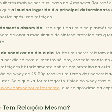
lheres mais velhas publicado no
American Journal of 
m que
a leucina ingerida é o principal determinante
scular após uma refeição.
idamente absorvido
. Isso significa um pico plasmáti
 para acionar a maquinaria de síntese proteica em qu
to.
l de encaixar no dia a dia
. Muitas mulheres relatam di
na por dia só com alimentos sólidos, especialmente n
 refeições historicamente pobres em proteína na cultu
rção de whey de 25-30g resolve um terço das necessida
tos. Se a queixa for retrogosto típico do whey tradici
r whey com sabor refrescante
, que se aproxima da exp
: Tem Relação Mesmo?