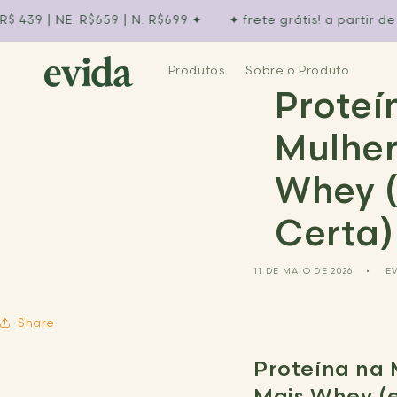
Pular
para o
| NE: R$659 | N: R$699 ✦︎
✦︎ frete grátis! a partir de ✦︎ SE 
conteúdo
Produtos
Sobre o Produto
Proteí
Mulher
Whey (
Certa)
11 DE MAIO DE 2026
E
Share
Proteína na
Mais Whey (