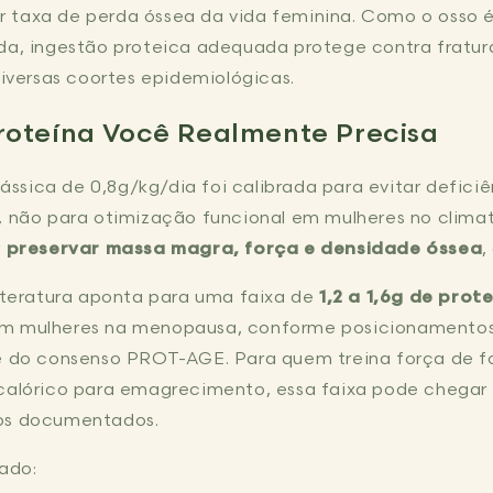
 taxa de perda óssea da vida feminina. Como o osso 
ada, ingestão proteica adequada protege contra fratur
ersas coortes epidemiológicas.
roteína Você Realmente Precisa
sica de 0,8g/kg/dia foi calibrada para evitar deficiê
, não para otimização funcional em mulheres no clima
r
preservar massa magra, força e densidade óssea
,
literatura aponta para uma faixa de
1,2 a 1,6g de prot
m mulheres na menopausa, conforme posicionamentos
 e do consenso PROT-AGE. Para quem treina força de f
 calórico para emagrecimento, essa faixa pode chegar
sos documentados.
cado: