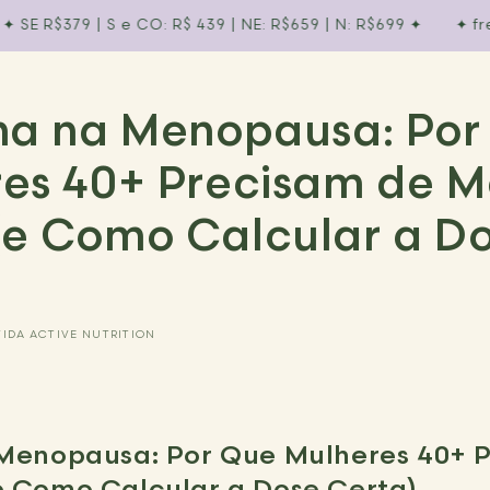
R$379 | S e CO: R$ 439 | NE: R$659 | N: R$699 ✦︎
✦︎ frete grát
na na Menopausa: Por
es 40+ Precisam de M
e Como Calcular a D
VIDA ACTIVE NUTRITION
 Menopausa: Por Que Mulheres 40+ 
e Como Calcular a Dose Certa)