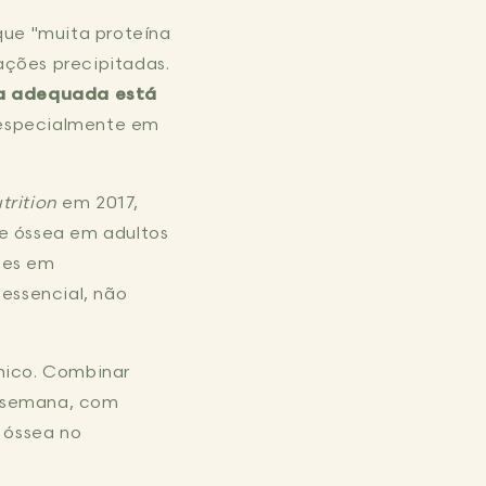
que "muita proteína
lações precipitadas.
ca adequada está
 especialmente em
trition
em 2017,
e óssea em adultos
ões em
essencial, não
nico. Combinar
r semana, com
 óssea no