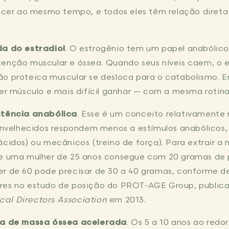
er ao mesmo tempo, e todos eles têm relação direta
a do estradiol
. O estrogênio tem um papel anabólico
enção muscular e óssea. Quando seus níveis caem, o eq
ão proteica muscular se desloca para o catabolismo. E
der músculo e mais difícil ganhar — com a mesma rotina
stência anabólica
. Esse é um conceito relativamente
 envelhecidos respondem menos a estímulos anabólicos,
ácidos) ou mecânicos (treino de força). Para extrair 
ue uma mulher de 25 anos consegue com 20 gramas de
er de 60 pode precisar de 30 a 40 gramas, conforme 
res no estudo de posição do PROT-AGE Group, public
al Directors Association
em 2013.
a de massa óssea acelerada
. Os 5 a 10 anos ao red