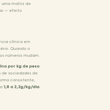
é uma matriz de
as — efeito
ncia clínica em
tério. Quando o
 os números mudam.
eína por kg de peso
 de sociedades de
orma consistente,
 a
1,8 a 2,2g/kg/dia