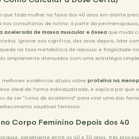
 que toda mulher na faixa dos 40 anos em diante preci
nos consultórios de rotina: a partir da perimenopausa
a acelerada de massa muscular e óssea
que muda c
teína. Ignorar isso significa, dez anos depois, lidar c
, queda na taxa metabólica de repouso e fragilidade ó
ido amplamente atenuados com uma estratégia simple
.
s melhores evidências atuais sobre
proteína na meno
ose ideal de forma individualizada, e explica por que 
u de ser "coisa de academia" para virar uma das ferr
velhecimento saudável feminino.
no Corpo Feminino Depois dos 40
opausa, geralmente entre os 40 e 50 anos, três process