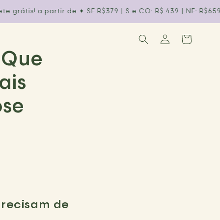
is! a partir de ✦︎ SE R$379 | S e CO: R$ 439 | NE: R$659 | N: R$
Fazer
Carrinho
login
 Que
ais
ose
Precisam de