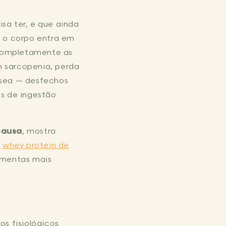
sa ter, e que ainda
, o corpo entra em
ompletamente as
om sarcopenia, perda
ssea — desfechos
s de ingestão
pausa
, mostra
o
whey protein de
amentas mais
os fisiológicos