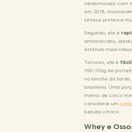
randomizado com mu
em 2018, mostrara
síntese proteica mu
Segundo, ele é
rap
aminoácidos, ideal
estímulo mais robus
Terceiro, ele é
fáci
100-130g de proteí
no lanche da tarde,
brasileira. Uma po
menos de cinco minu
considerar um
clea
bebida cítrica.
Whey e Osso