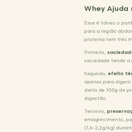
Whey Ajuda 
Esse é talvez o pont
para a região abdo
proteína tem três 
Primeiro,
saciedad
saciedade tende a r
Segundo,
efeito té
apenas para digerir
dieta de 100g de pr
digestão.
Terceiro,
preservaç
emagrecimento, par
(1,6-2,2g/kg) dura