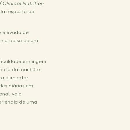
Clinical Nutrition
da resposta de
co elevado de
em precisa de um
ficuldade em ingerir
o café da manhã e
ra alimentar
des diárias em
onal, vale
eriência de uma