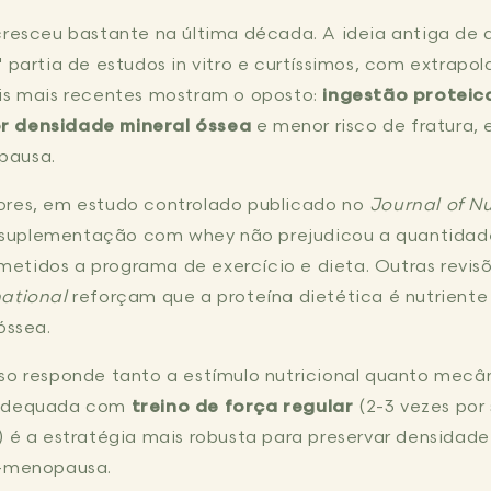
cresceu bastante na última década. A ideia antiga de 
" partia de estudos in vitro e curtíssimos, com extrapo
ais mais recentes mostram o oposto:
ingestão protei
r densidade mineral óssea
e menor risco de fratura,
pausa.
ores, em estudo controlado publicado no
Journal of Nu
suplementação com whey não prejudicou a quantidad
etidos a programa de exercício e dieta. Outras revis
national
reforçam que a proteína dietética é nutriente 
óssea.
sso responde tanto a estímulo nutricional quanto mecâ
 adequada com
treino de força regular
(2-3 vezes po
) é a estratégia mais robusta para preservar densidade
s-menopausa.