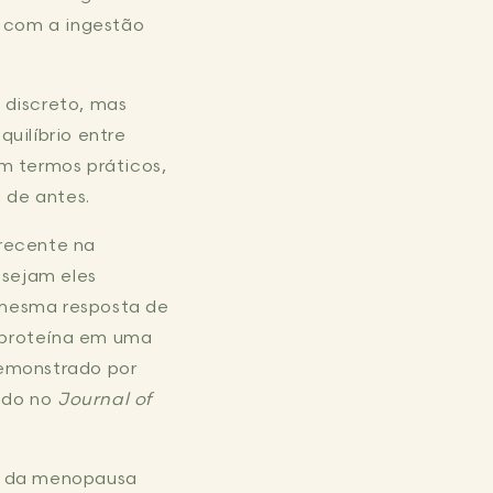
 com a ingestão
 discreto, mas
uilíbrio entre
m termos práticos,
 de antes.
 recente na
 sejam eles
a mesma resposta de
 proteína em uma
demonstrado por
ado no
Journal of
or da menopausa