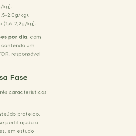
g/kg).
1,5-2,0g/kg).
a (1,6-2,2g/kg).
ões por dia
, com
e contendo um
TOR, responsável
sa Fase
rês características
nteúdo proteico,
e perfil ajuda a
res, em estudo